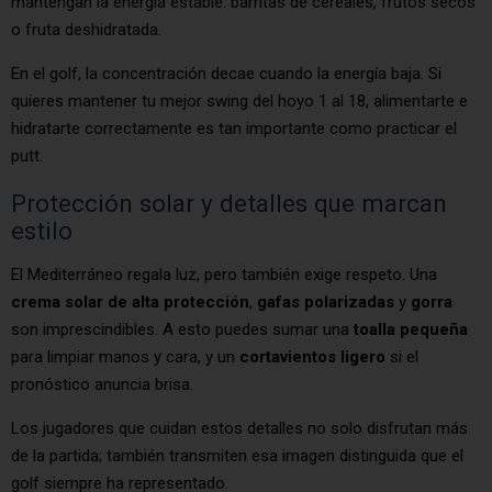
mantengan la energía estable: barritas de cereales, frutos secos
o fruta deshidratada.
En el golf, la concentración decae cuando la energía baja. Si
quieres mantener tu mejor swing del hoyo 1 al 18, alimentarte e
hidratarte correctamente es tan importante como practicar el
putt.
Protección solar y detalles que marcan
estilo
El Mediterráneo regala luz, pero también exige respeto. Una
crema solar de alta protección
,
gafas polarizadas
y
gorra
son imprescindibles. A esto puedes sumar una
toalla pequeña
para limpiar manos y cara, y un
cortavientos ligero
si el
pronóstico anuncia brisa.
Los jugadores que cuidan estos detalles no solo disfrutan más
de la partida; también transmiten esa imagen distinguida que el
golf siempre ha representado.