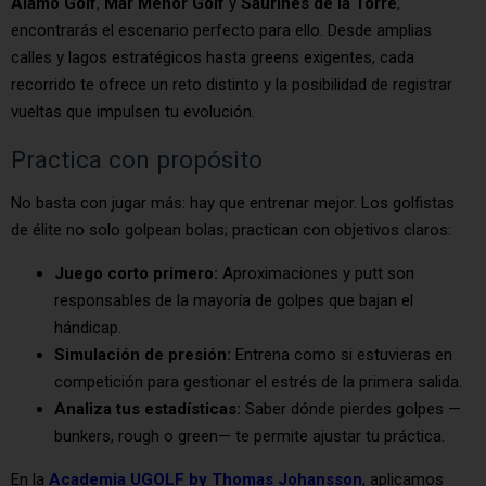
Álamo Golf
,
Mar Menor Golf
y
Saurines de la Torre
,
encontrarás el escenario perfecto para ello. Desde amplias
calles y lagos estratégicos hasta greens exigentes, cada
recorrido te ofrece un reto distinto y la posibilidad de registrar
vueltas que impulsen tu evolución.
Practica con propósito
No basta con jugar más: hay que entrenar mejor. Los golfistas
de élite no solo golpean bolas; practican con objetivos claros:
Juego corto primero:
Aproximaciones y putt son
responsables de la mayoría de golpes que bajan el
hándicap.
Simulación de presión:
Entrena como si estuvieras en
competición para gestionar el estrés de la primera salida.
Analiza tus estadísticas:
Saber dónde pierdes golpes —
bunkers, rough o green— te permite ajustar tu práctica.
En la
Academia UGOLF by Thomas Johansson
, aplicamos