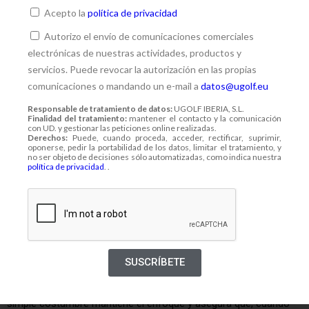
impactar no depende solo de la técnica, también de un material
Acepto la
política de privacidad
en perfecto estado.
Autorizo el envío de comunicaciones comerciales
electrónicas de nuestras actividades, productos y
Bolas y accesorios: los pequeños grandes
servicios. Puede revocar la autorización en las propias
aliados
comunicaciones o mandando un e-mail a
datos@ugolf.eu
Si hay un clásico del golf es escuchar “me he quedado sin bolas”
Responsable de tratamiento de datos:
UGOLF IBERIA, S.L.
Finalidad del tratamiento:
mantener el contacto y la comunicación
a mitad del recorrido. Llevar una buena reserva es esencial,
con UD. y gestionar las peticiones online realizadas.
sobre todo en campos con lagos o rough exigente. En
Mar
Derechos:
Puede, cuando proceda, acceder, rectificar, suprimir,
oponerse, pedir la portabilidad de los datos, limitar el tratamiento, y
Menor Golf
, por ejemplo, el famoso lago que rodea los hoyos
no ser objeto de decisiones sólo automatizadas, como indica nuestra
política de privacidad
. .
13, 14 y 15 —el “Amen Corner” del campo— pone a prueba
incluso a los jugadores más experimentados. Un mal golpe
puede acabar en el agua, y quedarse sin bolas no es una opción.
Junto a las bolas, los tees son otro básico que conviene variar
en altura para adaptarte a cada palo. Un detalle que marca la
SUSCRÍBETE
diferencia entre un jugador improvisado y uno meticuloso es
llevar las bolas de práctica separadas de las de competición. Esa
simple costumbre mantiene el enfoque y asegura que, cuando