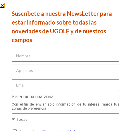
Accesibilidad para todos los niveles:
Desde
principiantes hasta profesionales encontrarán recorridos
Suscríbete a nuestra NewsLetter para
adaptados a su juego
estar informado sobre todas las
El campo se integra perfectamente con el paisaje natural de la
novedades de UGOLF y de nuestros
zona, ofreciendo vistas espectaculares hacia el Mar Menor, la
campos
laguna salada más grande de Europa, creando un entorno idílico
para cada golpe.
3. Saurines de la Torre: el espíritu del
desierto
Cerramos la ruta en uno de los campos más singulares de
España:
Saurines de la Torre Golf
, diseñado por
Jack
Selecciona una zona
Nicklaus
y claramente inspirado en los campos desérticos de
Las Vegas y Arizona. Con un diseño innovador, este campo
Con el fin de enviar solo información de tu interés, marca tus
zonas de preferencia
destaca por sus calles onduladas entre dunas, greens elevados,
pocos bunkers y un gran lago central que influye en varios hoyos
del recorrido.