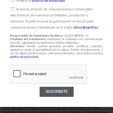
Acepto la
política de privacidad
Su estilo desértico no solo lo convierte en un campo
Autorizo el envío de comunicaciones comerciales
visualmente impactante, sino también en un auténtico desafío
electrónicas de nuestras actividades, productos y
para golfistas que buscan una experiencia diferente. De hecho,
servicios. Puede revocar la autorización en las propias
Saurines figura entre los 40 mejores campos de golf de
comunicaciones o mandando un e-mail a
datos@ugolf.eu
España
, según el ranking de Top 100 Golf Courses.
Responsable de tratamiento de datos:
UGOLF IBERIA, S.L.
Finalidad del tratamiento:
mantener el contacto y la comunicación
Lo que hace único a Saurines
con UD. y gestionar las peticiones online realizadas.
Derechos:
Puede, cuando proceda, acceder, rectificar, suprimir,
oponerse, pedir la portabilidad de los datos, limitar el tratamiento, y
Diseño desértico auténtico:
Dunas, lagos estratégicos y
no ser objeto de decisiones sólo automatizadas, como indica nuestra
política de privacidad
. .
vegetación escasa crean un paisaje casi lunar
18 hoyos de par 72:
Un recorrido completo con variedad
de desafíos técnicos
Greens ondulados de alta dificultad:
Ponen a prueba
hasta la técnica del putt más depurada
Bunkers estratégicamente ubicados:
Añaden
SUSCRÍBETE
complejidad visual y técnica al recorrido
Este campo, también diseñado bajo la supervisión de Jack