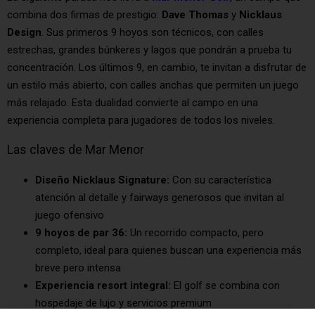
combina dos firmas de prestigio:
Dave Thomas
y
Nicklaus
Design
. Sus primeros 9 hoyos son técnicos, con calles
estrechas, grandes búnkeres y lagos que pondrán a prueba tu
concentración. Los últimos 9, en cambio, te invitan a disfrutar de
un estilo más abierto, con calles anchas que permiten un juego
más relajado. Esta dualidad convierte al campo en una
experiencia completa para jugadores de todos los niveles.
Las claves de Mar Menor
Diseño Nicklaus Signature:
Con su característica
atención al detalle y fairways generosos que invitan al
juego ofensivo
9 hoyos de par 36:
Un recorrido compacto, pero
completo, ideal para quienes buscan una experiencia más
breve pero intensa
Experiencia resort integral:
El golf se combina con
hospedaje de lujo y servicios premium